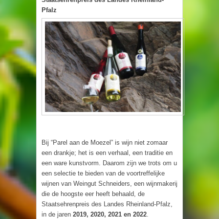
Pfalz
Bij “Parel aan de Moezel” is wijn niet zomaar
een drankje; het is een verhaal, een traditie en
een ware kunstvorm. Daarom zijn we trots om u
een selectie te bieden van de voortreffelijke
wijnen van Weingut Schneiders, een wijnmakerij
die de hoogste eer heeft behaald, de
Staatsehrenpreis des Landes Rheinland-Pfalz,
in de jaren
2019, 2020, 2021 en 2022
.