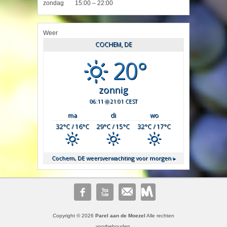
zondag
15:00 – 22:00
Weer
COCHEM, DE
20°
zonnig
06:11
21:01 CEST
ma
di
wo
32
°C
/ 16
°C
29
°C
/ 15
°C
32
°C
/ 17
°C
Cochem, DE
weersverwachting voor morgen ▸
Copyright © 2026
Parel aan de Moezel
Alle rechten
voorbehouden.