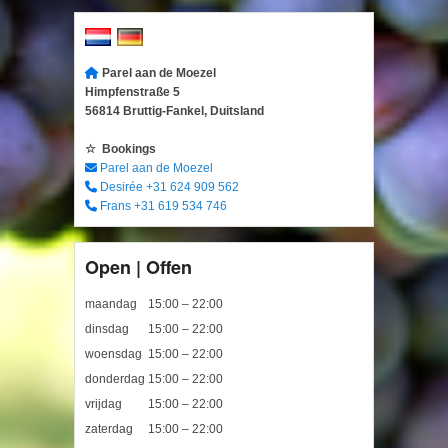
Parel aan de Moezel
Himpfenstraße 5
56814 Bruttig-Fankel, Duitsland
Bookings
Parel aan de Moezel
Desirée +31 624 909 562
Frans +31 619 534 746
Open | Offen
maandag
15:00 – 22:00
dinsdag
15:00 – 22:00
woensdag
15:00 – 22:00
donderdag
15:00 – 22:00
vrijdag
15:00 – 22:00
zaterdag
15:00 – 22:00