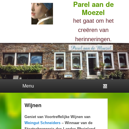
Parel aan de
Moezel
het gaat om het
creëren van
herinneringen.
Hoofdmenu
Spring naar hoofd inhoud
Spring naar secondaire inhoud
Wijnen
Geniet van Voortreffelijke Wijnen van
Weingut Schneiders
– Winnaar van de
Staatsehrenpreis des Landes Rheinland-